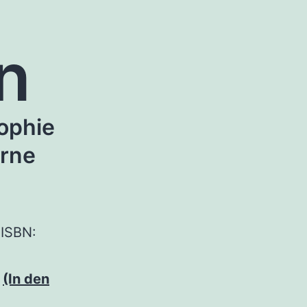
on
sophie
rne
 ISBN:
d
(In den