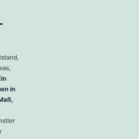
–
lstand,
was,
Ein
en in
Maß,
stler
n